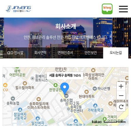
회사소개
안전, 정보관리 솔루션 전문 기업 진양 에프엔에스 입니다.
CEO 인사말
회사연혁
면허인증서
안전보건
오시는길
경영방침
서울 송파구 송파동 163-5
100m